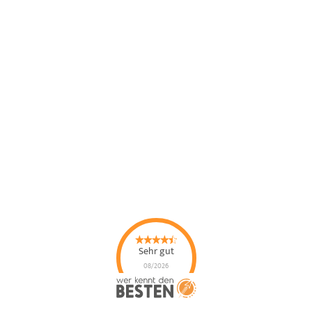
Sehr gut
08/2026
Taxi Genc
hat
4.67
von
5
Sternen |
92
Taxi
Genc
Bewertungen auf