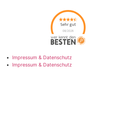
Sehr gut
08/2026
Taxi Genc
hat
4.67
von
5
Sternen |
92
Taxi
Genc
Bewertungen auf
werkenntdenBESTEN.de
Impressum & Datenschutz
Impressum & Datenschutz